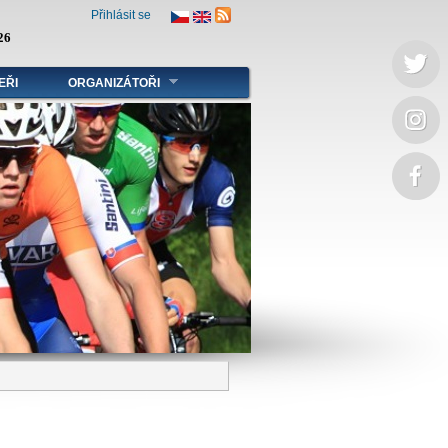
Přihlásit se
26
EŘI
ORGANIZÁTOŘI