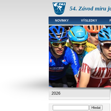
54. Závod míru j
NOVINKY
VÝSLEDKY
Hlavní menu
2026
Hledat