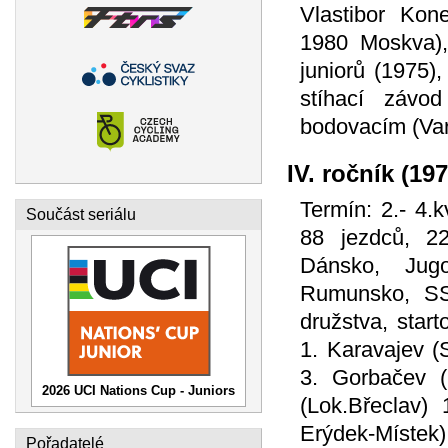
Vlastibor Kon
1980 Moskva),
juniorů (1975)
stíhací závo
bodovacím (Va
IV. ročník (197
Termín: 2.- 4.
Součást seriálu
88 jezdců, 22
Dánsko, Jug
Rumunsko, SS
družstva, start
1. Karavajev (
3. Gorbačev (
2026 UCI Nations Cup - Juniors
(Lok.Břeclav)
Erýdek-Místek)
Pořadatelé