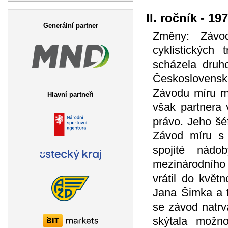
Vyhledávání
II. ročník - 19
Generální partner
Změny: Závod
cyklistických
scházela druho
Československé
Závodu míru ml
Hlavní partneři
však partnera 
právo. Jeho šé
Závod míru s 
spojité nád
mezinárodního
vrátil do květ
Jana Šimka a t
se závod natrv
skýtala možno