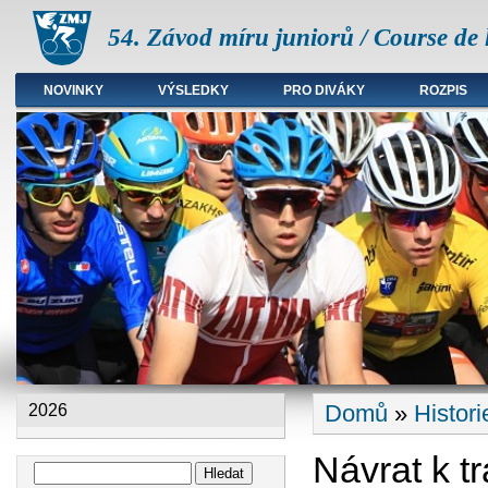
54. Závod míru juniorů / Course de 
NOVINKY
VÝSLEDKY
PRO DIVÁKY
ROZPIS
Hlavní menu
Domů
»
Histori
2026
Jste zde
Návrat k tr
Hledat