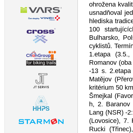
ohrožena kvali
usnadňoval jed
hlediska tradic
100 startujíc
Bulharsko, Po
cyklistů. Termí
1.etapa (3.5.
Romanov (oba S
-13 s. 2.etapa
Matějov (Přerov
kritérium 50 km
Šmejkal (Favor
h, 2. Baranov 
Lang (NSR) -2:3
(Lovosice), 7.
Rucki (Třinec)