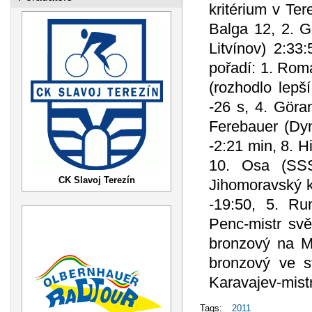
kritérium v Ter
Balga 12, 2. G
Litvínov) 2:33
pořadí: 1. Rom
(rozhodlo lepš
-26 s, 4. Göra
Ferebauer (Dyn
-2:21 min, 8. H
10. Osa (SSS
CK Slavoj Terezín
Jihomoravský k
-19:50, 5. Ru
Penc-mistr sv
bronzový na M
bronzový ve s
Karavajev-mistr
Tags:
2011