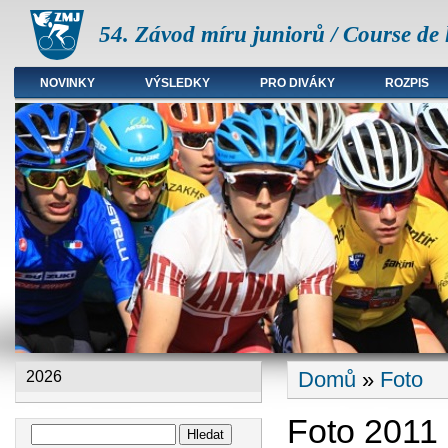
54. Závod míru juniorů / Course de 
NOVINKY
VÝSLEDKY
PRO DIVÁKY
ROZPIS
Hlavní menu
Domů
»
Foto
2026
Jste zde
Foto 2011
Hledat