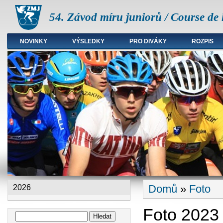
54. Závod míru juniorů / Course de 
NOVINKY
VÝSLEDKY
PRO DIVÁKY
ROZPIS
Hlavní menu
Domů
»
Foto
2026
Jste zde
Foto 2023
Hledat