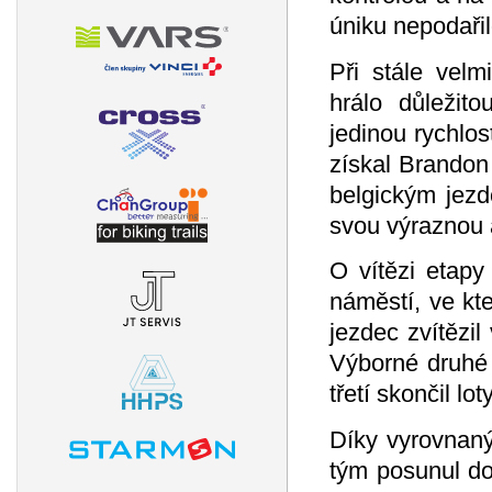
úniku nepodařil
Při stále vel
hrálo důležit
jedinou rychlo
získal Brandon
belgickým jezd
svou výraznou 
O vítězi etapy
náměstí, ve kte
jezdec zvítězil
Výborné druhé 
třetí skončil lo
Díky vyrovnan
tým posunul do