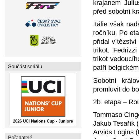
krajanem Juli
před sobotní k
Itálie však nad
ročníku. Po et
přidal vítězstv
trikot. Fedrizz
trikot vedoucí
patří belgické
Součást seriálu
Sobotní král
promluvit do bo
2b. etapa – Ro
Tommaso Cingol
2026 UCI Nations Cup - Juniors
Jakub Tesařík 
Arvids Logins 
Pořadatelé