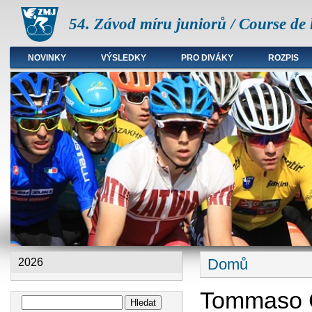
54. Závod míru juniorů / Course de 
NOVINKY
VÝSLEDKY
PRO DIVÁKY
ROZPIS
Hlavní menu
Domů
2026
Jste zde
Tommaso C
Hledat