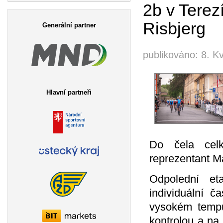
2b v Terez
Vyhledávání
Risbjerg
Generální partner
publikováno:
8. K
Hlavní partneři
Do čela cel
reprezentant Ma
Odpolední et
individuální č
vysokém tempu
kontrolou a na