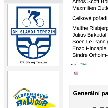
Amos Scott Bo
Maxmilien Outle
Celkové pořadí
Malthe Risbjer
Julius Birkeda
Soen Le Pann 
Enzo Hincapie
Sindre Orholm
CK Slavoj Terezín
Tags:
2026
Generální pa