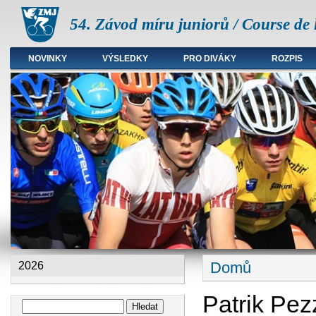
54. Závod míru juniorů / Course de 
NOVINKY
VÝSLEDKY
PRO DIVÁKY
ROZPIS
Hlavní menu
Domů
2026
Jste zde
Patrik Pez
Hledat