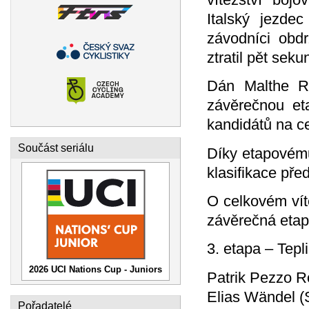
Italský jezdec
závodníci obdr
ztratil pět seku
Dán Malthe Ri
závěrečnou et
kandidátů na ce
Součást seriálu
Díky etapovému
klasifikace pře
O celkovém vít
závěrečná etapa
3. etapa – Tep
2026 UCI Nations Cup - Juniors
Patrik Pezzo R
Elias Wändel (
Pořadatelé