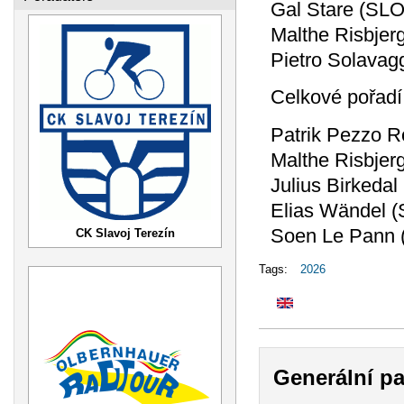
Gal Stare (SLO
Malthe Risbjer
Pietro Solavag
Celkové pořadí
Patrik Pezzo R
Malthe Risbjer
Julius Birkeda
Elias Wändel 
Soen Le Pann 
CK Slavoj Terezín
Tags:
2026
Generální pa