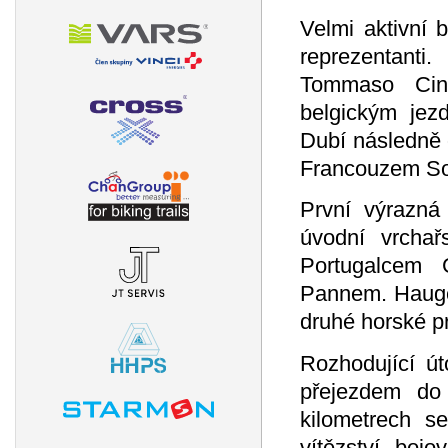
Velmi aktivní 
reprezentanti.
Tommaso Cin
belgickým je
Dubí následně 
Francouzem S
První výrazná
úvodní vrchař
Portugalcem
Pannem. Hauget
druhé horské p
Rozhodující út
přejezdem do
kilometrech s
vítězství boj