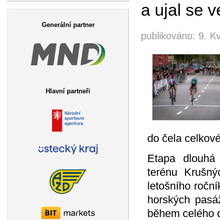
a ujal se 
Vyhledávání
Generální partner
publikováno:
9. K
Hlavní partneři
do čela celkov
Etapa dlouhá 
terénu Krušný
letošního ročn
horských pasáž
během celého 