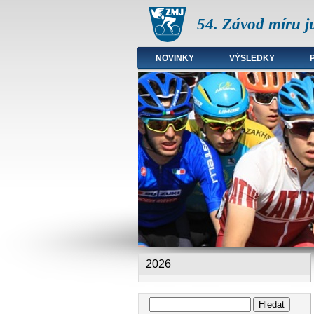
54. Závod míru j
NOVINKY
VÝSLEDKY
Hlavní menu
2026
Hledat