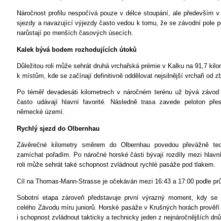
Náročnost profilu nespočívá pouze v délce stoupání, ale především 
sjezdy a navazující výjezdy často vedou k tomu, že se závodní pole p
narůstají po menších časových úsecích.
Kalek bývá bodem rozhodujících útoků
Důležitou roli může sehrát druhá vrchařská prémie v Kalku na 91,7 kilo
k místům, kde se začínají definitivně oddělovat nejsilnější vrchaři od z
Po téměř devadesáti kilometrech v náročném terénu už bývá závod
často udávají hlavní favorité. Následně trasa zavede peloton př
německé území.
Rychlý sjezd do Olbernhau
Závěrečné kilometry směrem do Olbernhau povedou převážně te
zamíchat pořadím. Po náročné horské části bývají rozdíly mezi hlavní
roli může sehrát také schopnost zvládnout rychlé pasáže pod tlakem.
Cíl na Thomas-Mann-Strasse je očekáván mezi 16:43 a 17:00 podle prů
Sobotní etapa zároveň představuje první výrazný moment, kdy se 
celého Závodu míru juniorů. Horské pasáže v Krušných horách prověří 
i schopnost zvládnout takticky a technicky jeden z nejnáročnějších dnů