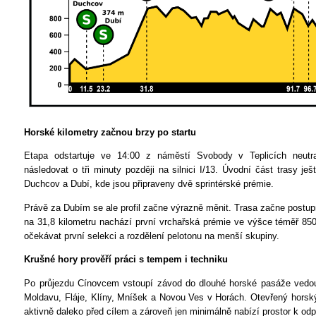
Horské kilometry začnou brzy po startu
Etapa odstartuje ve 14:00 z náměstí Svobody v Teplicích neutra
následovat o tři minuty později na silnici I/13. Úvodní část trasy j
Duchcov a Dubí, kde jsou připraveny dvě sprintérské prémie.
Právě za Dubím se ale profil začne výrazně měnit. Trasa začne post
na 31,8 kilometru nachází první vrchařská prémie ve výšce téměř 85
očekávat první selekci a rozdělení pelotonu na menší skupiny.
Krušné hory prověří práci s tempem i techniku
Po průjezdu Cínovcem vstoupí závod do dlouhé horské pasáže vedouc
Moldavu, Fláje, Klíny, Mníšek a Novou Ves v Horách. Otevřený horský
aktivně daleko před cílem a zároveň jen minimálně nabízí prostor k o