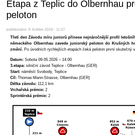
Etapa z Teplic do Olbernhau pro
peloton
publikováno:
9. Květen 2026 - 11:07
Třetí den Závodu míru juniorů přinese nejnáročnější profil letošní
německého Olbernhau zavede juniorský peloton do Krušných ho
změní.
Po úvodních rychlejších etapách čeká peloton první skutečný v
Datum:
Sobota 09.05.2026 – 14:00
3.etapa:
silniční závod Teplice - Olbernhau (GER)
Start:
náměstí Svobody, Teplice
Cíl:
Thomas-Mann-Strasse, Olbernhau (GER)
Délka závodu:
112,1 km
Vrchařská prémie:
2
Sprintérská prémie:
2