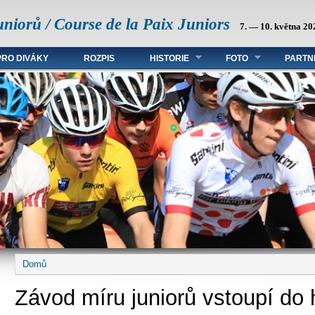
uniorů / Course de la Paix Juniors
7. — 10. května 20
PRO DIVÁKY
ROZPIS
HISTORIE
FOTO
PARTN
Domů
Jste zde
Závod míru juniorů vstoupí do 