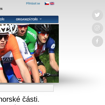
Přihlásit se
26
EŘI
ORGANIZÁTOŘI
horské části.