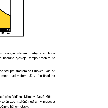
lizovaným startem, ostrý start bude
eště nabídne rychlejší tempo směrem na
upně stoupat směrem na Cínovec, kde se
0 metrů nad mořem. Už v této části lze
í přes Vitišku, Mikulov, Nové Město,
 terén zde tradičně nutí týmy pracovat
dpočinku během etapy.