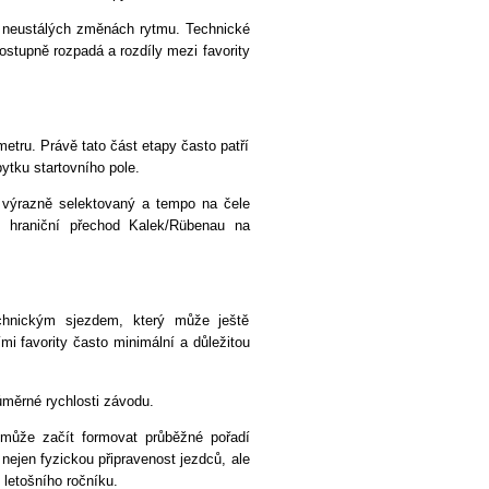
v neustálých změnách rytmu. Technické
ostupně rozpadá a rozdíly mezi favority
metru. Právě tato část etapy často patří
bytku startovního pole.
 výrazně selektovaný a tempo na čele
es hraniční přechod Kalek/Rübenau na
chnickým sjezdem, který může ještě
mi favority často minimální a důležitou
měrné rychlosti závodu.
může začít formovat průběžné pořadí
nejen fyzickou připravenost jezdců, ale
 letošního ročníku.