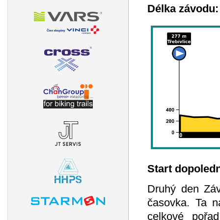
Délka závodu:
Start dopoled
Druhý den Závo
časovka. Ta na
celkové pořad