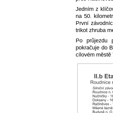
Jedním z klíč
na 50. kilomet
První závodníc
trikot zhruba m
Po průjezdu 
pokračuje do B
cílovém městě 