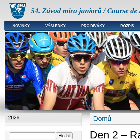
54. Závod míru juniorů / Course de 
NOVINKY
VÝSLEDKY
PRO DIVÁKY
ROZPIS
Hlavní menu
Domů
2026
Jste zde
Den 2 – Ra
Hledat