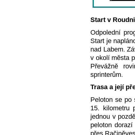
Start v Roudn
Odpolední prog
Start je naplá
nad Labem. Záv
v okolí města 
Převážně rovi
sprinterům.
Trasa a její př
Peloton se po 
15. kilometru 
jednou v pozdě
peloton dorazí
přes Račiněves