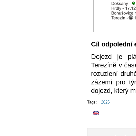
Cíl odpolední 
Dojezd je pl
Terezíně v čas
rozuzlení druh
zázemí pro tým
dojezd, který m
Tags:
2025