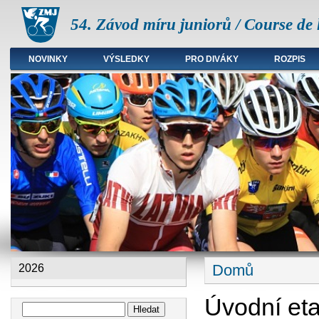
54. Závod míru juniorů / Course de 
NOVINKY
VÝSLEDKY
PRO DIVÁKY
ROZPIS
Hlavní menu
Domů
2026
Jste zde
Úvodní et
Hledat