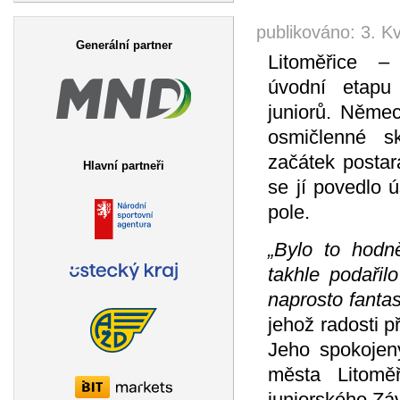
Vyhledávání
publikováno:
3. K
Generální partner
Litoměřice –
úvodní etapu
juniorů. Němec
osmičlenné s
začátek postar
Hlavní partneři
se jí povedlo 
pole.
„Bylo to hodn
takhle podařil
naprosto fantas
jehož radosti 
Jeho spokojený
města Litoměř
juniorského Zá