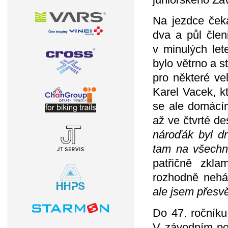
Na jezdce čeka
dva a půl člen
v minulých let
bylo větrno a s
pro některé ve
Karel Vacek, k
se ale domácím
až ve čtvrté de
nároďák byl dn
tam na všechno
patřičně zkla
rozhodně neház
ale jsem přesvě
Do 47. ročníku
V závodním pol