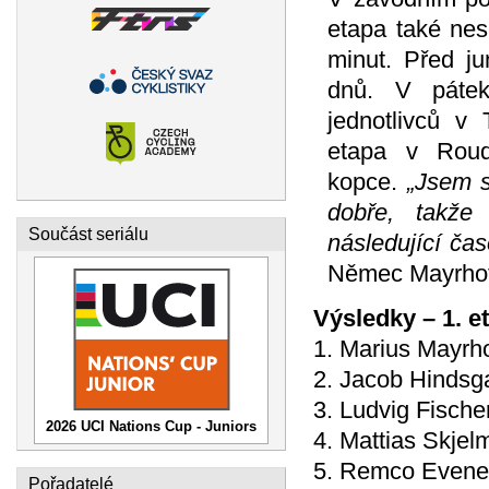
etapa také nes
minut. Před ju
dnů. V pátek
jednotlivců v 
etapa v Roud
kopce.
„Jsem s
dobře, takže
Součást seriálu
následující ča
Němec Mayrhof
Výsledky – 1. e
1. Marius Mayrho
2. Jacob Hindsg
3. Ludvig Fische
2026 UCI Nations Cup - Juniors
4. Mattias Skje
5. Remco Evenepo
Pořadatelé