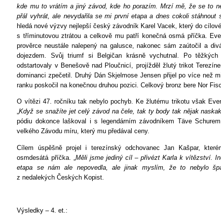
kde mu to vrátím a jiný závod, kde ho porazím. Mrzí mě, že se to n
přál vyhrát, ale nevydařila se mi první etapa a dnes cokoli stáhnout 
hledá nové výzvy nejlepší český závodník Karel Vacek, který do cílov
s tříminutovou ztrátou a celkově mu patří konečná osmá příčka. Eve
prověrce neustále nalepený na galusce, nakonec sám zaútočil a div
dojezdem. Svůj triumf si Belgičan krásně vychutnal. Po těžkých 
odstartovaly v Benešově nad Ploučnicí, projížděl žlutý trikot Terezín
dominanci zpečetil. Druhý Dán Skjelmose Jensen přijel po více než 
ranku poskočil na konečnou druhou pozici. Celkový bronz bere Nor Fis
O vítězi 47. ročníku tak nebylo pochyb. Ke žlutému trikotu však Evenep
„
Když se snažíte jet celý závod na čele, tak ty body tak nějak naska
pódiu dokonce laškoval i s legendárním závodníkem Täve Schurem
velkého Závodu míru, který mu předával ceny.
Cílem úspěšně projel i terezínský odchovanec Jan Kašpar, kter
osmdesátá příčka. „
Měli jsme jediný cíl – přivézt Karla k vítězství. I
etapa se nám ale nepovedla, ale jinak myslím, že to nebylo špa
z nedalekých Českých Kopist.
Výsledky – 4. et.: