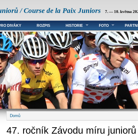
uniorů / Course de la Paix Juniors
7. — 10. května 20
PRO DIVÁKY
ROZPIS
HISTORIE
FOTO
PARTN
Domů
Jste zde
47. ročník Závodu míru juniorů