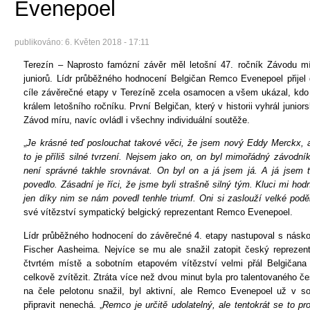
Evenepoel
publikováno:
6. Květen 2018 - 17:11
Terezín – Naprosto famózní závěr měl letošní 47. ročník Závodu m
juniorů. Lídr průběžného hodnocení Belgičan Remco Evenepoel přijel
cíle závěrečné etapy v Terezíně zcela osamocen a všem ukázal, kdo
králem letošního ročníku. První Belgičan, který v historii vyhrál junior
Závod míru, navíc ovládl i všechny individuální soutěže.
„
Je krásné teď poslouchat takové věci, že jsem nový Eddy Merckx, 
to je příliš silné tvrzení. Nejsem jako on, on byl mimořádný závodní
není správné takhle srovnávat. On byl on a já jsem já. A já jsem 
povedlo. Zásadní je říci, že jsme byli strašně silný tým. Kluci mi ho
jen díky nim se nám povedl tenhle triumf. Oni si zaslouží velké pod
své vítězství sympatický belgický reprezentant Remco Evenepoel.
Lídr průběžného hodnocení do závěrečné 4. etapy nastupoval s násk
Fischer Aasheima. Nejvíce se mu ale snažil zatopit český reprezen
čtvrtém místě a sobotním etapovém vítězství velmi přál Belgičana 
celkově zvítězit. Ztráta více než dvou minut byla pro talentovaného 
na čele pelotonu snažil, byl aktivní, ale Remco Evenepoel už v so
připravit nenechá. „
Remco je určitě udolatelný, ale tentokrát se to pro