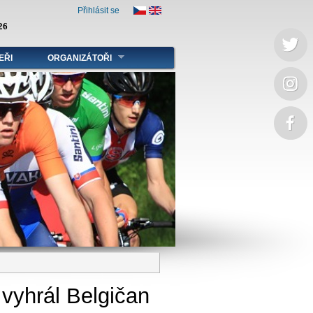
Přihlásit se
26
EŘI
ORGANIZÁTOŘI
 vyhrál Belgičan