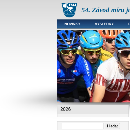
54. Závod míru j
NOVINKY
VÝSLEDKY
Hlavní menu
2026
Hledat