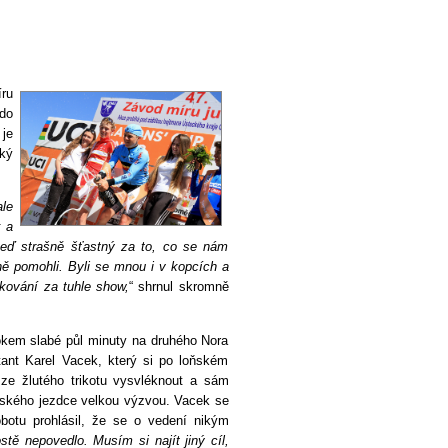
íru
 do
 je
ský
ale
k a
teď strašně šťastný za to, co se nám
dně pomohli. Byli se mnou i v kopcích a
ěkování za tuhle show,
“ shrnul skromně
okem slabé půl minuty na druhého Nora
tant Karel Vacek, který si po loňském
ze žlutého trikotu vysvléknout a sám
českého jezdce velkou výzvou. Vacek se
botu prohlásil, že se o vedení nikým
stě nepovedlo. Musím si najít jiný cíl,