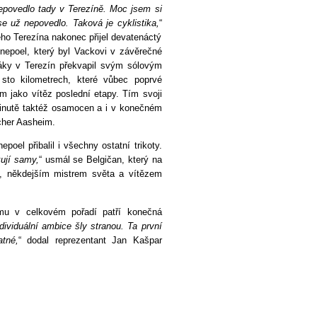
epovedlo tady v Terezíně. Moc jsem si
se už nepovedlo. Taková je cyklistika,
“
ého Terezína nakonec přijel devatenáctý
nepoel, který byl Vackovi v závěrečné
áky v Terezín překvapil svým sólovým
sto kilometrech, které vůbec poprvé
em jako vítěz poslední etapy. Tím svoji
minutě taktéž osamocen a i v konečném
cher Aasheim.
oel přibalil i všechny ostatní trikoty.
kují samy,
“ usmál se Belgičan, který na
, někdejším mistrem světa a vítězem
ému v celkovém pořadí patří konečná
ndividuální ambice šly stranou. Ta první
tné,
“ dodal reprezentant Jan Kašpar