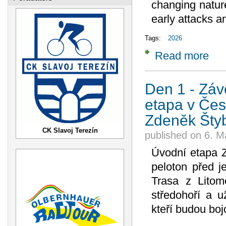
changing nature
early attacks an
Tags:
2026
Read more
about
Zdeně
Den 1 - Závo
etapa v Čes
Zdeněk Šty
CK Slavoj Terezín
published on
6. M
Úvodní etapa Z
peloton před j
Trasa z Litom
středohoří a 
kteří budou boj