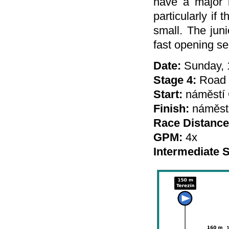
have a major i
particularly if
small. The jun
fast opening se
Date:
Sunday, 
Stage 4:
Road R
Start:
náměstí 
Finish:
náměstí
Race Distance
GPM:
4x
Intermediate S