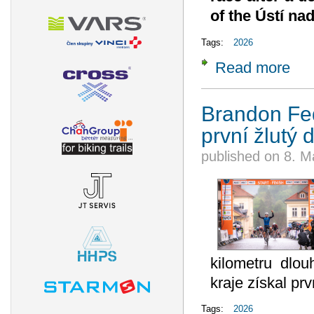
of the Ústí n
Tags:
2026
Read more
about
Paix 
Brandon Fed
první žlutý 
published on
8. M
kilometru dlo
kraje získal pr
Tags:
2026