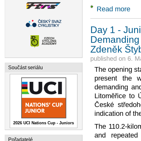
Read more
about
Day 1 - Jun
Demanding S
Zdeněk Štyb
published on
6. M
Součást seriálu
The opening st
present the w
demanding and 
Litoměřice to 
České středoho
indication of th
2026 UCI Nations Cup - Juniors
The 110.2-kilo
and repeated 
Pořadatelé