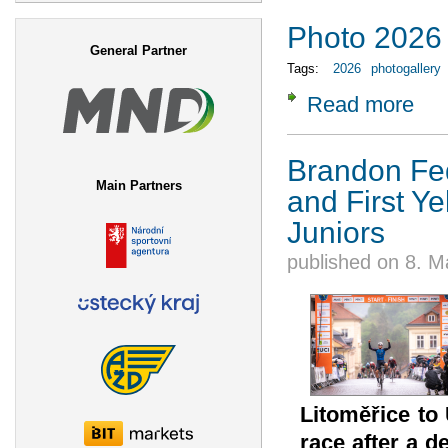
Search form
Photo 2026
General Partner
Tags:
2026
photogallery
Read more
about
Brandon Fed
Main Partners
and First Ye
Juniors
published on
8. M
Litoměřice to 
race after a d