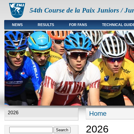
54th Course de la Paix Juniors / Ju
NEWS
RESULTS
FOR FANS
TECHNICAL GUID
Main menu en
Home
2026
You are here
2026
Search