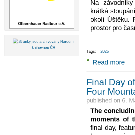
Na závodníky 
krátká stoupán
okolí Úštěku. 
Olbernhauer Radtour e.V.
prostor pro čas
Tags:
2026
Read more
about
doraz
Final Day o
Four Mounta
published on
6. M
The concludin
moments of t
final day, feat