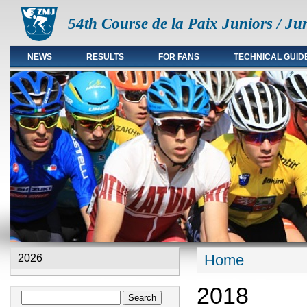
54th Course de la Paix Juniors / Ju
NEWS
RESULTS
FOR FANS
TECHNICAL GUID
Main menu en
Home
2026
You are here
2018
Search