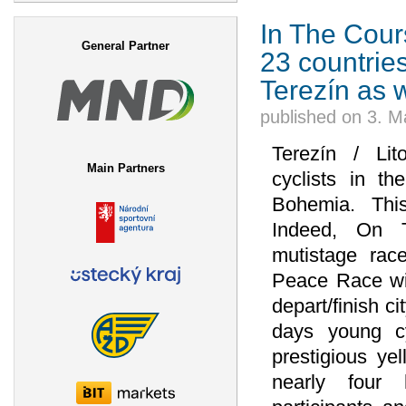
Search form
In The Cours
General Partner
23 countries
Terezín as w
published on
3. M
Terezín / Lit
Main Partners
cyclists in t
Bohemia. Thi
Indeed, On Th
mutistage rac
Peace Race will 
depart/finish c
days young cy
prestigious ye
nearly four 