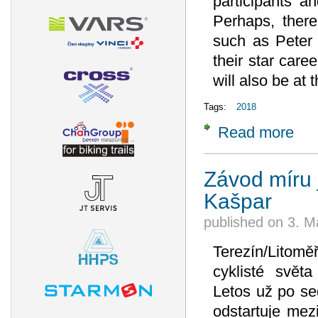
participants a
Perhaps, ther
such as Peter
their star caree
will also be at t
Tags:
2018
Read more
about
from 
Závod míru 
Kašpar
published on
3. M
Terezín/Litom
cyklisté svět
Letos už po sed
odstartuje mez