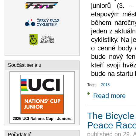
juniorů (3. -
etapovým měst
během náročný
jeden z aktuáln
cyklistiky. Na 
o cenné body d
bude nový fen
kteří svoji hv
Součást seriálu
bude na startu
Tags:
2018
Read more
about
The Bicycle
2026 UCI Nations Cup - Juniors
Peace Rac
published on
29. 
Pořadatelé