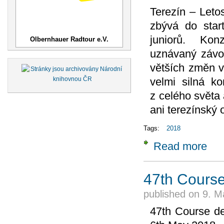
Terezín – Leto
zbývá do star
juniorů. Kon
Olbernhauer Radtour e.V.
uznávaný závo
větších změn v
velmi silná ko
z celého světa
ani terezínský
Tags:
2018
Read more
about
47th Course
published on
9. M
47th Course de 