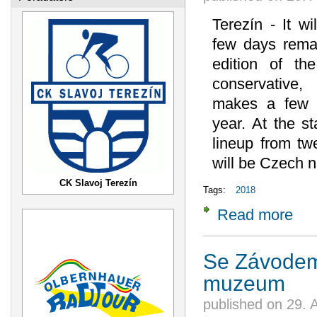
Terezín - It wi
few days remai
edition of t
conservative
makes a few b
year. At the st
lineup from tw
will be Czech n
CK Slavoj Terezín
Tags:
2018
Read more
about
Se Závodem m
muzeum
published on
29. 