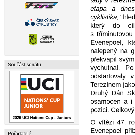
tady v Terezíně
etapa a dnes
cyklistika,
“ hle
který do cíl
s tříminutovou
Evenepoel, kt
nalepený na g
překvapil svým
Součást seriálu
vychutnal. Po
odstartovaly v
Terezínem jako 
Druhý Dán Skj
osamocen a i 
pozici. Celkov
2026 UCI Nations Cup - Juniors
O vítězi 47. r
Evenepoel přiba
Pořadatelé