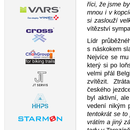
říci, že jsme b
mnou i v kopcí
si zaslouží ve
vítězství symp
Lídr průběžné
s náskokem sla
Nejvíce se mu 
který si po lo
velmi přál Bel
zvítězit. Ztr
českého jezdce
byl aktivní, a
vedení nikým p
tentokrát se to
vrátím a jiný 