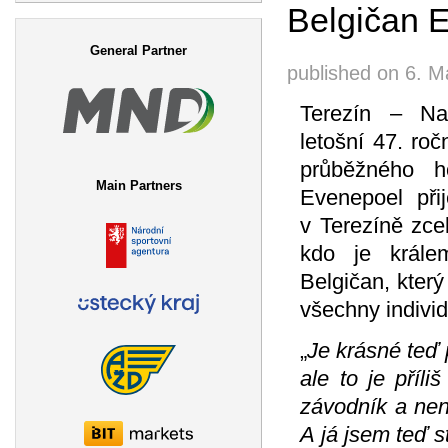
Belgičan 
Search form
General Partner
published on
6. M
Terezín – Na
letošní 47. roč
průběžného h
Main Partners
Evenepoel při
v Terezíně zc
kdo je králem
Belgičan, který 
všechny individ
„
Je krásné teď
ale to je příl
závodník a nen
A já jsem teď s