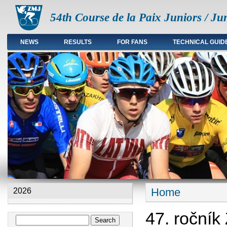
54th Course de la Paix Juniors / Ju
NEWS
RESULTS
FOR FANS
TECHNICAL GUID
Main menu en
Home
2026
You are here
47. ročník
Search