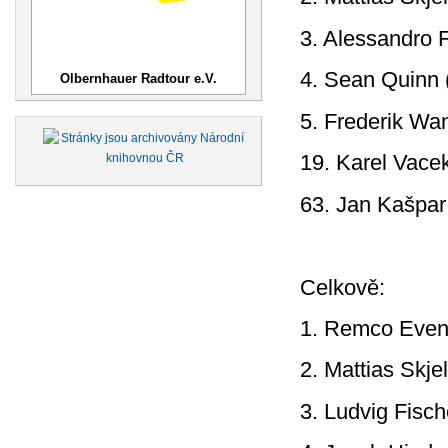
3. Alessandro F
4. Sean Quinn
Olbernhauer Radtour e.V.
5. Frederik Wa
19. Karel Vace
63. Jan Kašpar
Celkově:
1. Remco Evene
2. Mattias Skj
3. Ludvig Fisc