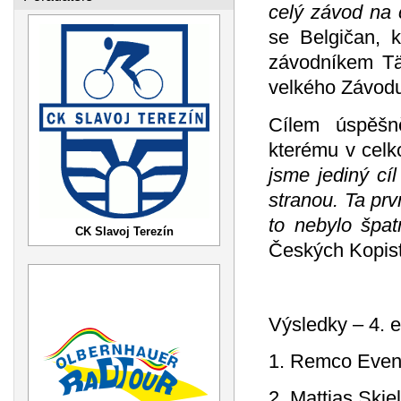
celý závod na 
se Belgičan, 
závodníkem Tä
velkého Závodu
Cílem úspěšn
kterému v celk
jsme jediný cíl
stranou. Ta prv
to nebylo špat
CK Slavoj Terezín
Českých Kopist
Výsledky – 4. et
1. Remco Evene
2. Mattias Skj